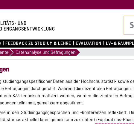
LITÄTS- UND
DIENGANGSENTWICKLUNG
G
FEEDBACK ZU STUDIUM & LEHRE
EVALUATION
LV- & RAUMP
ente
Datenanalyse und Befragungen
ngen
g studiengangsspezifischer Daten aus der Hochschulstatistik sowie d
le Befragungen durchgeführt. Während die dezentralen Befragungen, i
durch K33 technisch realisiert werden, werden die zentralen Befra
fragungen teilnimmt, gemeinsam abgestimmt.
e in den Studiengangsgesprächen und -konferenzen reflektiert. Die 
itätsturnus aktuelle Daten gemeinsam zu sichten (
Explorations-Phas