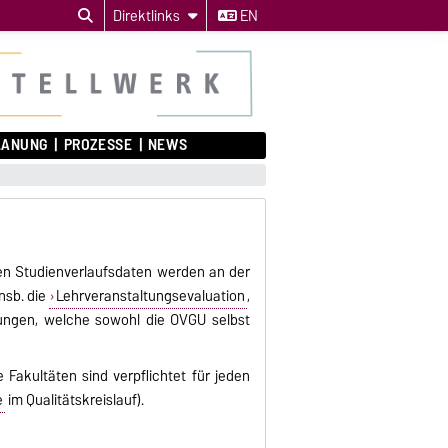
Direktlinks
EN
LANUNG
PROZESSE
NEWS
en Studienverlaufsdaten werden an der
nsb. die
Lehrveranstaltungsevaluation
,
gungen, welche sowohl die OVGU selbst
Fakultäten sind verpflichtet für jeden
e
im Qualitätskreislauf).