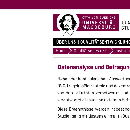
QUA
STU
ÜBER UNS
QUALITÄTSENTWICKLUN
Home
Qualitätsentwicklung
Instrum
Datenanalyse und Befragu
Neben der kontinuierlichen Auswertun
OVGU regelmäßig zentrale und dezentra
von den Fakultäten verantwortet und 
verantwortet als auch an externen Be
Diese Erkenntnisse werden insbesonder
Studiengang mindestens einmal im Qual